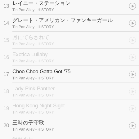
レイニー・ステーション
13
Tin Pan Alley
- HISTORY
グレート・アメリカン・ファンキーガール
14
Tin Pan Alley
- HISTORY
月にてらされて
15
Tin Pan Alley
- HISTORY
Exotica Lullaby
16
Tin Pan Alley
- HISTORY
Choo Choo Gatta Got '75
17
Tin Pan Alley
- HISTORY
Lady Pink Panther
18
Tin Pan Alley
- HISTORY
Hong Kong Night Sight
19
Tin Pan Alley
- HISTORY
三時の子守歌
20
Tin Pan Alley
- HISTORY