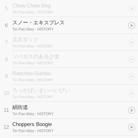
Chow Chow Dog
5
Tin Pan Alley
- HISTORY
スノー・エキスプレス
6
Tin Pan Alley
- HISTORY
北京ダック
7
Tin Pan Alley
- HISTORY
ソバカスのある少女
8
Tin Pan Alley
- HISTORY
Roochoo Gumbo
9
Tin Pan Alley
- HISTORY
ろっかばいまいべいびい
10
Tin Pan Alley
- HISTORY
絹街道
11
Tin Pan Alley
- HISTORY
Choppers Boogie
12
Tin Pan Alley
- HISTORY