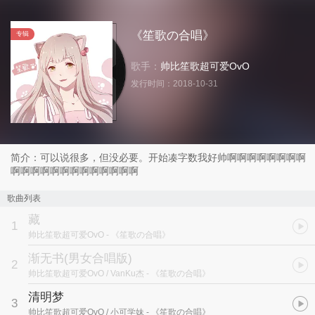
《笙歌の合唱》
专辑
歌手：
帅比笙歌超可爱OvO
发行时间：
2018-10-31
简介：可以说很多，但没必要。开始凑字数我好帅啊啊啊啊啊啊啊啊
啊啊啊啊啊啊啊啊啊啊啊啊啊
歌曲列表
藏
1
帅比笙歌超可爱OvO
- 《笙歌の合唱》
渐无书(男女合唱版)
2
帅比笙歌超可爱OvO / VanKu杰
- 《笙歌の合唱》
清明梦
3
帅比笙歌超可爱OvO / 小可学妹
- 《笙歌の合唱》