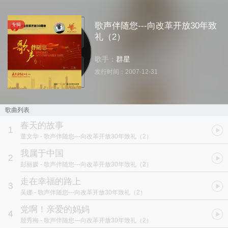
歌声伴随您---向改革开放30年致
专辑
礼（2）
歌手：
群星
发行时间：
2007-12-31
歌曲列表
春天的故事
1
董文华
- 歌声伴随您---向改革开放30年致礼（2）
我属于中国
2
彭丽媛
- 歌声伴随您---向改革开放30年致礼（2）
走在幸福的路上
3
吴娜
- 歌声伴随您---向改革开放30年致礼（2）
党啊！亲爱的妈妈
4
殷秀梅
- 歌声伴随您---向改革开放30年致礼（2）