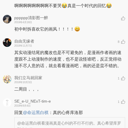
啊啊啊啊啊啊啊啊不要哭
真是一个时代的回忆
pppppp清影图一醉
2019年4月19日
初中时拆喜欢它的画风！！！！
自由无缘者
8
2018年11月7日
其实动漫结尾的魔改也是不可避免的，是漫画作者画的速
度跟不上动漫制作的速度，也不是说怪谁吧，反正觉得动
漫不尽人意的话，就去看看漫画吧，画的还是蛮不错的。
我们立马就回家
1
2018年10月3日
二周目，，，
SE_e-U_NExT-tim-e
1
2018年8月4日
回复
@
命运黑白棋
：
真的心疼库洛那
@命运黑白棋
看漫画真是心纠的不行不行的。真心希望库罗