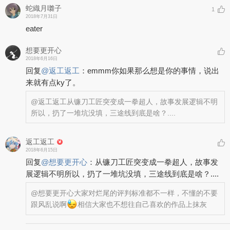
蛇織月囃子
1
2018年7月31日
eater
想要更开心
2018年6月16日
回复
@
返工返工
：
emmm你如果那么想是你的事情，说出
来就有点ky了。
@返工返工
从镰刀工匠突变成一拳超人，故事发展逻辑不明
所以，扔了一堆坑没填，三途线到底是啥？....
返工返工
2018年6月15日
回复
@
想要更开心
：
从镰刀工匠突变成一拳超人，故事发
展逻辑不明所以，扔了一堆坑没填，三途线到底是啥？....
@想要更开心
大家对烂尾的评判标准都不一样，不懂的不要
跟风乱说啊
相信大家也不想往自己喜欢的作品上抹灰