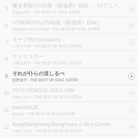
爆走梦歌
(TV动画《噬魂师》ED3 ； TVアニメ「ソウルイーター」ED3テーマ)
5
Diggy-MO'
- THE BEST OF SOUL EATER
STRENGTH.
(TV动画《噬魂师》ED4 )
6
abingdon boys school
- THE BEST OF SOUL EATER
モーブ色のsympathy
7
小見川千明
- THE BEST OF SOUL EATER
マイ☆スター
8
小林由美子
- THE BEST OF SOUL EATER
それが仆らの道しるべ
9
宮野真守
- THE BEST OF SOUL EATER
PSYCHEDELIC SOULJAM
10
Lotus Juice
- THE BEST OF SOUL EATER
harmoNIZE
11
Shinya
- THE BEST OF SOUL EATER
Bang!Bang!Bang!Bang!Have a Nice Dream
12
Lotus Juice
- THE BEST OF SOUL EATER