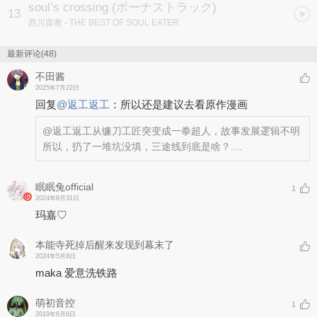
soul’s crossing (ボーナストラック)
13
西川貴教
- THE BEST OF SOUL EATER
最新评论(48)
不田酱
2025年7月22日
回复
@
返工返工
：
所以还是建议去看原作漫画
@返工返工
从镰刀工匠突变成一拳超人，故事发展逻辑不明
所以，扔了一堆坑没填，三途线到底是啥？....
眠眠兔official
1
2024年8月31日
玛嘉♡
本能寺死掉后醒来发现到幕末了
2024年5月8日
maka 爱意洗铁路
萌初音控
1
2019年6月6日