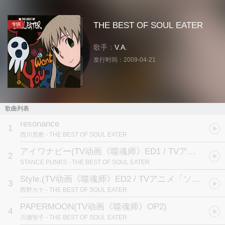
THE BEST OF SOUL EATER
专辑
歌手：
V.A.
发行时间：
2009-04-21
歌曲列表
resonance
1
西川貴教
- THE BEST OF SOUL EATER
アイワナビー
(TV动画《噬魂师》ED1 / TVアニメ「ソウルイーター」ED1テーマ)
2
STANCE PUNKS
- THE BEST OF SOUL EATER
Style.
(TV动画《噬魂师》ED2 / TVアニメ「ソウルイーター」ED2テーマ)
3
西野カナ
- THE BEST OF SOUL EATER
PAPERMOON
(TV动画《噬魂师》OP2)
4
川瀬智子
- THE BEST OF SOUL EATER