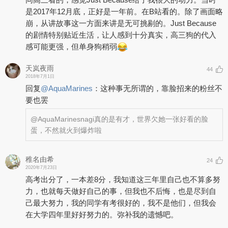
是2017年12月底，正好是一年前。在B站看的。除了画面略
崩，从讲故事这一方面来讲是无可挑剔的。Just Because
的剧情特别贴近生活，让人感到十分真实，高三狗的代入
感可能更强，但单身狗稍弱
天岚夜雨
44
2018年7月1日
回复
@
AquaMarines
：
这种事无所谓的，靠脸招来的粉丝不
要也罢
@AquaMarines
nagi真的是有才，世界欠她一张好看的脸
蛋，不然就火到爆炸啦
稚名由希
24
2020年7月23日
高考出分了，一本差8分，我知道这三年里自己也不算多努
力，也就每天做好自己的事，但我也不后悔，也是尽到自
己最大努力，我的同学有考很好的，我不是他们，但我会
在大学四年里好好努力的。弥补我的遗憾吧。