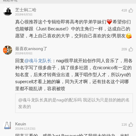
精彩评论
芝士焖二哈
418
2018年6月5日
真心很推荐这个专辑给即将高考的学弟学妹们
希望你们
也能够跟《Just Because!》中的主角们一样，达成自己的
愿望，考上自己喜欢的大学，交到自己喜欢的女/男朋友
最喜欢anisong了
209
2018年6月6日
回复
@
魂斗龙队长
：
nagi很早就开始创作同人音乐了，用各
种名字写了很多曲子，搞了很多社团，在niconico有一定的
知名度，后来才转商业出道，属于唱作型人才，所以ryo的
supercell才看上她的嘛，同为天才啊，还有挂名这个词哪
里都不能乱讲，容易被喷
@魂斗龙队长
真的是nagi的配乐吗 我还以为只是挂的她的名
发表的
Keuin
116
2018年12月23日
同高三看的，感觉Just Because给了我很大的动力。当时