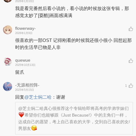
2026年1月10日
我是看完番然后看小说的，看小说的时候放这张专辑，那
感觉太妙了
[耍酷]
画面感满满
flowerway-
2026年1月9日
很喜欢的一部OST 记得刚看的时候我还很小很小 回想起那
时的生活早已物是人非
quewue
2025年10月13日
留爪
-无源相控阵-
1
2025年5月15日
回复
@
芝士焖二哈
：
谢谢
@芝士焖二哈
真心很推荐这个专辑给即将高考的学弟学妹们
希望你们也能够跟《Just Because!》中的主角们一样，
达成自己的愿望，考上自己喜欢的大学，交到自己喜欢的女/
男朋友