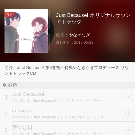
Just Because! オリジナルサウン
专辑
ドトラック
歌手：
やなぎなぎ
发行时间：
2018-05-29
简介：Just Because! 第6巻初回特典やなぎなぎプロデュース サウ
ンドトラックCD
歌曲列表
Just Because!
1
やなぎなぎ
- Just Because! オリジナルサウンドトラック
in unison
2
やなぎなぎ
- Just Because! オリジナルサウンドトラック
芽ぐむ日
3
やなぎなぎ
- Just Because! オリジナルサウンドトラック