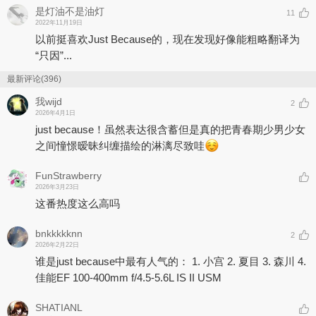
是灯油不是油灯
11
2022年11月19日
以前挺喜欢Just Because的，现在发现好像能粗略翻译为
“只因”...
最新评论(396)
我wijd
2
2026年4月1日
just because！虽然表达很含蓄但是真的把青春期少男少女
之间憧憬暧昧纠缠描绘的淋漓尽致哇
FunStrawberry
2026年3月23日
这番热度这么高吗
bnkkkkknn
2
2026年2月22日
谁是just because中最有人气的： 1. 小宫 2. 夏目 3. 森川 4.
佳能EF 100-400mm f/4.5-5.6L IS II USM
SHATIANL