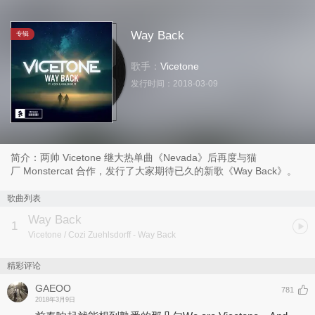
Way Back
专辑
歌手：
Vicetone
发行时间：
2018-03-09
简介：两帅 Vicetone 继大热单曲《Nevada》后再度与猫
厂 Monstercat 合作，发行了大家期待已久的新歌《Way Back》。
歌曲列表
Way Back
1
Vicetone / Cozi Zuehlsdorff
- Way Back
精彩评论
GAEOO
781
2018年3月9日