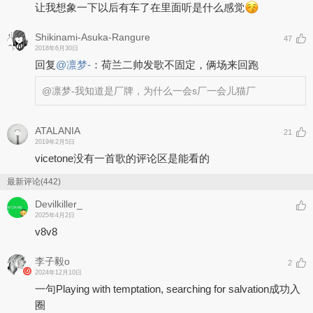
让我想象一下以后有车了在里面听是什么感觉
Shikinami-Asuka-Rangure
47
2018年6月30日
回复
@
凛梦-
：
荷兰二帅发歌不固定，俩场来回跑
@凛梦-
我知道是厂牌，为什么一会s厂一会儿猫厂
ATALANIA
21
2019年2月5日
vicetone没有一首歌的评论区是能看的
最新评论(442)
Devilkiller_
2025年4月2日
v8v8
李子毅o
2
2024年12月10日
一句Playing with temptation, searching for salvation成功入
圈