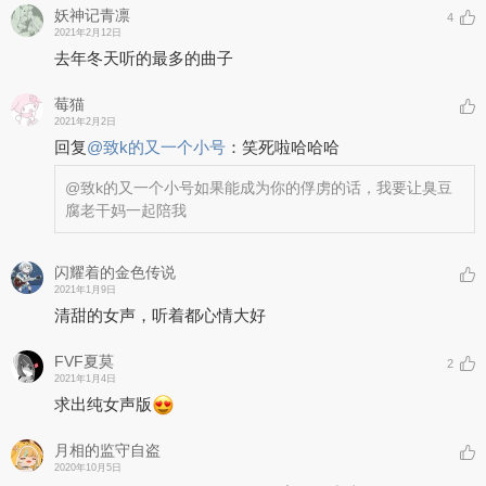
妖神记青凛
4
2021年2月12日
去年冬天听的最多的曲子
莓猫
2021年2月2日
回复
@
致k的又一个小号
：
笑死啦哈哈哈
@致k的又一个小号
如果能成为你的俘虏的话，我要让臭豆
腐老干妈一起陪我
闪耀着的金色传说
2021年1月9日
清甜的女声，听着都心情大好
FVF夏莫
2
2021年1月4日
求出纯女声版
月相的监守自盗
2020年10月5日