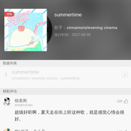
summertime
专辑
歌手：
cinnamons
/
evening cinema
发行时间：
2017-08-06
歌曲列表
summertime
1
cinnamons / evening cinema
- summertime
精彩评论
镜斋阁
228
2018年5月24日
超级好听啊，夏天走在街上听这种歌，就是感觉心情会很
好。