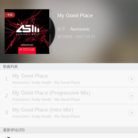
My Good Place
专辑
歌手：
Aurosonic
发行时间：
2017-10-01
歌曲列表
My Good Place
1
Aurosonic / Katty Heath
- My Good Place
My Good Place (Progressive Mix)
2
Aurosonic / Katty Heath
- My Good Place
My Good Place (Intro Mix)
3
Aurosonic / Katty Heath
- My Good Place
最新评论(20)