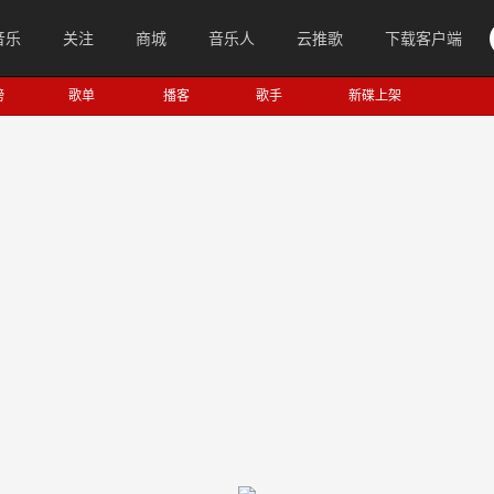
音乐
关注
商城
音乐人
云推歌
下载客户端
榜
歌单
播客
歌手
新碟上架