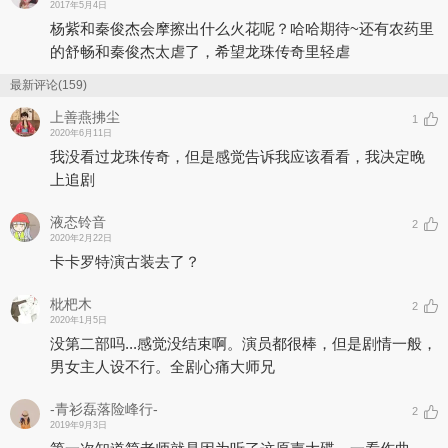
2017年5月4日
杨紫和秦俊杰会摩擦出什么火花呢？哈哈期待~还有农药里
的舒畅和秦俊杰太虐了，希望龙珠传奇里轻虐
最新评论(159)
上善燕拂尘
1
2020年6月11日
我没看过龙珠传奇，但是感觉告诉我应该看看，我决定晚
上追剧
液态铃音
2
2020年2月22日
卡卡罗特演古装去了？
枇杷木
2
2020年1月5日
没第二部吗...感觉没结束啊。演员都很棒，但是剧情一般，
男女主人设不行。全剧心痛大师兄
-青衫磊落险峰行-
2
2019年9月3日