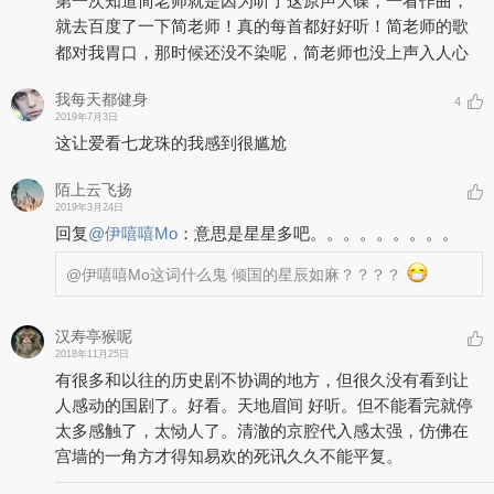
第一次知道简老师就是因为听了这原声大碟，一看作曲，
就去百度了一下简老师！真的每首都好好听！简老师的歌
都对我胃口，那时候还没不染呢，简老师也没上声入人心
我每天都健身
4
2019年7月3日
这让爱看七龙珠的我感到很尴尬
陌上云飞扬
2019年3月24日
回复
@
伊嘻嘻Mo
：
意思是星星多吧。。。。。。。。。
@伊嘻嘻Mo
这词什么鬼 倾国的星辰如麻？？？？
汉寿亭猴呢
2018年11月25日
有很多和以往的历史剧不协调的地方，但很久没有看到让
人感动的国剧了。好看。天地眉间 好听。但不能看完就停
太多感触了，太恸人了。清澈的京腔代入感太强，仿佛在
宫墙的一角方才得知易欢的死讯久久不能平复。