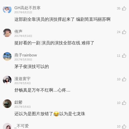
GH高处不胜寒
35
2017年6月21日
这部剧全靠演员的演技撑起来了 编剧简直玛丽苏啊
侑声
24
2017年6月14日
挺好看的一剧 演员的演技全部在线 难得了
燕子rainbow
11
2017年5月30日
茅子俊演技可以的
漫遊寰宇
10
2017年5月4日
舒畅真是万年不红啊…心疼…
戯鬱
10
2017年5月4日
还以为是图片放错了
以为是七龙珠
_不可爱
10