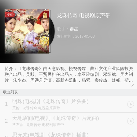
龙珠传奇 电视剧原声带
专辑
歌手：
群星
发行时间：
2017-05-03
简介：《龙珠传奇》由天意影视、悦视传媒、曲江文化产业风险投资
联合出品，吴毅、王贤民担任出品人，李亚玲编剧，邓细斌、吴力制
片，朱少杰、周远舟导演，高新杰监制，杨紫、秦俊杰、舒畅、斯琴
高娃、茅子俊、韩承羽、刘学义、孙蔚等主演的古装浪漫传奇大剧。
片头曲《明珠》将前朝公主李易欢（杨紫饰）比作一颗明珠，更是暗
歌曲列表
喻李易欢是当朝皇帝康熙（秦俊杰饰）爱情里的掌上明珠。
明珠
(电视剧《龙珠传奇》片头曲)
1
黄龄
- 龙珠传奇 电视剧原声带
片尾曲《天地眉间》立足万世，壮阔宏大，侧面反映了康熙身处天地
间，心系天下，又不失浪漫的人物形象。虽然在剧中，杨紫、秦俊杰
天地眉间
(电视剧《龙珠传奇》片尾曲)
2
被称为“欢喜夫妇”，画面中亦不乏二人甜蜜恩爱的情节，但哀婉的曲
常石磊
- 龙珠传奇 电视剧原声带
调和沁入心脾的愁思，似乎已经揭示了有情人，难相守的感情结局。
片头曲《明珠》和片尾曲《天地眉间》均由海雷作词、简弘亦作曲、
思无来
(电视剧《龙珠传奇》插曲)