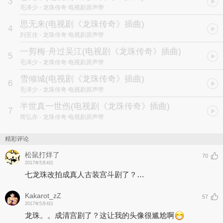
3
丁培峰编曲而成。
毛泽少
- 龙珠传奇 电视剧原声带
《明珠》曲调悠扬，歌词清婉动人，字里行间浸满有情人难相守的哀
思无来
(电视剧《龙珠传奇》插曲)
4
思，外加“转音歌姬”黄龄倾力演绎，其缥缈灵动的嗓音又为男女主的
刘至佳
- 龙珠传奇 电视剧原声带
感情增添了一分欢喜，三分愁绪。片尾曲《天地眉间》着眼千秋万
世，相比色调明亮的《明珠》，更多了几丝对人生无奈的感叹，充满
一剪梅·舟过吴江
(电视剧《龙珠传奇》插曲)
5
宿命感。实力唱将常石磊用精巧的唱功，不单将歌曲中蕴含的辽阔天
毛泽少
- 龙珠传奇 电视剧原声带
地情演绎的淋漓尽致，其高亢深情的音色使得整首歌曲更加浪漫，听
罢仿佛眼前就浮现了有情人天各一方，却爱而不得，扶栏眺望的凄美
雪倾城
(电视剧《龙珠传奇》插曲)
6
场景。
毛泽少
- 龙珠传奇 电视剧原声带
半世真一世伤
(电视剧《龙珠传奇》插曲)
7
简弘亦
- 龙珠传奇 电视剧原声带
精彩评论
松鼠打烊了
70
2017年5月4日
七龙珠改拍成真人古装宫斗剧了？…
Kakarot_zZ
57
2017年5月4日
龙珠。。成清宫剧了？这让我的头像很尴尬啊