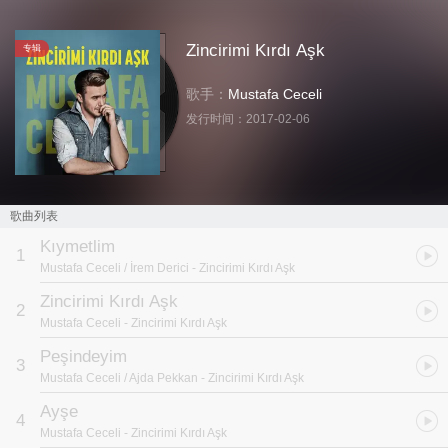
Zincirimi Kırdı Aşk
专辑
歌手：
Mustafa Ceceli
发行时间：
2017-02-06
歌曲列表
Kıymetlim
1
Mustafa Ceceli / İrem Derici
- Zincirimi Kırdı Aşk
Zincirimi Kırdı Aşk
2
Mustafa Ceceli
- Zincirimi Kırdı Aşk
Peşindeyim
3
Mustafa Ceceli / Ajda Pekkan
- Zincirimi Kırdı Aşk
Ayşe
4
Mustafa Ceceli
- Zincirimi Kırdı Aşk