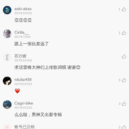
aski-akax
1
2017年10月5日
👏👏👏👏
Cirilla__
1
2017年7月6日
跟上一张比差远了
苏沙嫂
2017年2月16日
求活雷锋大神们上传歌词呗 谢谢😊
nilufarKM
3
2017年2月15日
Cagri-bike
3
2017年2月13日
么么哒，男神又出新专辑
账号已注销
3