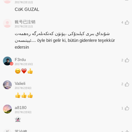
2017年2月11日
CöK GUZAL
账号已注销
4
2017年2月11日
شۇنداق بىرى كېلىدۇكى ،پۈتۈن كەتكەنلەرگە رەھمەت
ئېيتىسەن.... öyle biri gelir ki, bütün gidenlere teşekkür
edersin
F3rdu
2
2017年2月10日
Valieli
2
2017年2月9日
a8180
1
2017年2月9日
苏沙嫂