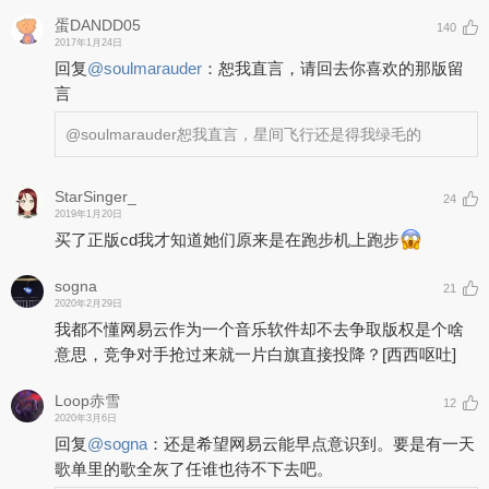
蛋DANDD05
140
2017年1月24日
回复
@
soulmarauder
：
恕我直言，请回去你喜欢的那版留
言
@soulmarauder
恕我直言，星间飞行还是得我绿毛的
StarSinger_
24
2019年1月20日
买了正版cd我才知道她们原来是在跑步机上跑步
sogna
21
2020年2月29日
我都不懂网易云作为一个音乐软件却不去争取版权是个啥
意思，竞争对手抢过来就一片白旗直接投降？
[西西呕吐]
Loop赤雪
12
2020年3月6日
回复
@
sogna
：
还是希望网易云能早点意识到。要是有一天
歌单里的歌全灰了任谁也待不下去吧。