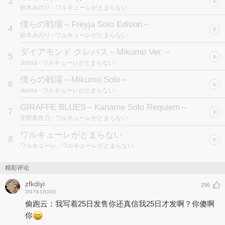
3
鈴木みのり
- ワルキューレがとまらない
僕らの戦場～Freyja Solo Edition～
4
鈴木みのり
- ワルキューレがとまらない
ダイアモンド クレバス～Mikumo Ver.～
5
Junna
- ワルキューレがとまらない
僕らの戦場～Mikumo Solo～
6
Junna
- ワルキューレがとまらない
GIRAFFE BLUES～Kaname Solo Requiem～
7
安野希世乃
- ワルキューレがとまらない
ワルキューレがとまらない
8
ワルキューレ
- ワルキューレがとまらない
精彩评论
zfkdiyi
296
2017年1月24日
偷跑云：我写着25日发售你还真信我25日才发啊？你傻啊
你