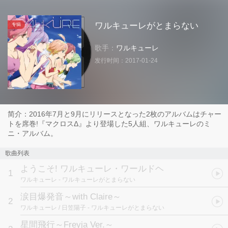
ワルキューレがとまらない
专辑
歌手：
ワルキューレ
发行时间：
2017-01-24
简介：2016年7月と9月にリリースとなった2枚のアルバムはチャー
トを席巻!『マクロスΔ』より登場した5人組、ワルキューレのミ
ニ・アルバム。
歌曲列表
ようこそ! ワルキューレ・ワールドヘ
1
ワルキューレ
- ワルキューレがとまらない
涙目爆発音～with Claire～
2
ワルキューレ / 日笠陽子
- ワルキューレがとまらない
星間飛行～Freyja Ver.～