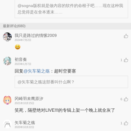
@sogna
版权就是做内容的软件的命根子吧……现在这种我
总觉得是在舍本逐末……
最新评论(680)
我只是路过的情愫2009
2024年7月2日
初音奏
1
2023年1月7日
回复
@
矢车菊之殇
：
超时空要塞
@矢车菊之殇
这部番叫什么啊？
冈崎羽未鹰原汐
6
2021年10月15日
笑死，隔壁绝对LIVE!!!的专辑上架一个晚上就全灰了
矢车菊之殇
1
2020年10月22日