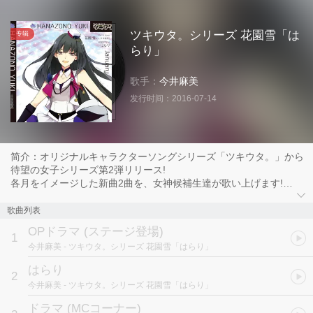
ツキウタ。シリーズ 花園雪「は
专辑
らり」
歌手：
今井麻美
发行时间：
2016-07-14
简介：オリジナルキャラクターソングシリーズ「ツキウタ。」から
待望の女子シリーズ第2弾リリース!
各月をイメージした新曲2曲を、女神候補生達が歌い上げます!
一方ドラマは、CD全体でライブを表現。
ステージ登場シーンのOPミニドラマ、楽曲合間のMCコーナーか
歌曲列表
ら、ラストの次月キャラの呼び込みまで。
OPドラマ (ステージ登場)
彼女たちがステージ上で繰り広げる、華麗なパフォーマンスを想像
1
今井麻美
- ツキウタ。シリーズ 花園雪「はらり」
しながらお楽しみください!
はらり
2
今井麻美
- ツキウタ。シリーズ 花園雪「はらり」
ドラマ (MCコーナー)