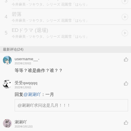
3
今井麻美
- ツキウタ。シリーズ 花園雪「はらり」
碧落
4
今井麻美
- ツキウタ。シリーズ 花園雪「はらり」
EDドラマ (退場)
5
今井麻美
- ツキウタ。シリーズ 花園雪「はらり」
最新评论(24)
username__-
2023年2月6日
等等？谁是曲作？谁？？
受受qwqqqq
2022年1月6日
回复
@
涮涮吖
：
一月
@涮涮吖
求问这是几月！！！
涮涮吖
2020年3月12日