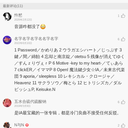
最新评论(11)
忤慭
1
2026年2月12日
音源咋都没了
名字名字名字名名字名字
6
2022年6月10日
1 Password／かめりあ 2 ウラガエシハート／じっぷす 3
鍵ノ間／綿飴 4 忘却と南京錠／otetsu 5 残像が消えてゆく
／すんｚりヴぇｒP 6 Motive -key to my heart-／てぃあら
7 clickER／イママP 8 Open! 魔法鍵少女☆IA／未来古代楽
団 9 aporia／sleepless 10 レキシカル・クロージャ／
Heavenz 11 サクラソウ／梅とら 12 ヒトリシズカ／ダル
ビッシュP, Keisuke.N
五水合硫代硫酸钠
6
2019年5月9日
是IA最宝藏的一张专辑，都是冷门良曲不接受任何反驳。
N与N
2