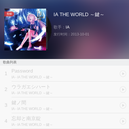
IA THE WORLD ～鍵～
专辑
歌手：
IA
发行时间：
2013-10-01
歌曲列表
Password
1
IA
- IA THE WORLD ～鍵～
ウラガエシハート
2
IA
- IA THE WORLD ～鍵～
鍵ノ間
3
IA
- IA THE WORLD ～鍵～
忘却と南京錠
4
IA
- IA THE WORLD ～鍵～