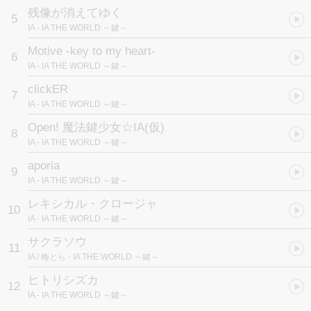
残像が消えてゆく
5
IA
- IA THE WORLD ～鍵～
Motive -key to my heart-
6
IA
- IA THE WORLD ～鍵～
clickER
7
IA
- IA THE WORLD ～鍵～
Open! 魔法鍵少女☆IA(仮)
8
IA
- IA THE WORLD ～鍵～
aporia
9
IA
- IA THE WORLD ～鍵～
レキシカル・クロージャ
10
IA
- IA THE WORLD ～鍵～
サクラソウ
11
IA / 梅とら
- IA THE WORLD ～鍵～
ヒトリシズカ
12
IA
- IA THE WORLD ～鍵～