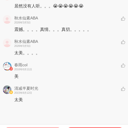
契合本次活动的主题，节目组也特别邀请到著名音乐制作人何沐阳来
居然没有人听。。。😭😭😭😭😭😭
为本次活动创作主题歌。据何沐阳介绍:“《鹊桥仙》是一首经久流传
影响了众多中国人的古诗词，是由北宋秦观创作，而这次能够用我的
旋律和古代对话，非常有意思，有一种穿越的感觉，我希望用唯美的
秋水仙素ABA
旋律把这首词的意境表现出来，让他在中国人的心里更长久不息。徐
2026年5月5日
千雅表示：“我在演唱这首歌的时候，非常有画面感，也为牛郎织女
震撼。。。。真情。。。真切。。。。。
这种永恒的爱所感动，这是一首值得回味的作品。”
秋水仙素ABA
据悉，本次歌会将于七夕节在北京卫视播出，据徐千雅经纪公司唱高
2026年5月5日
文化介绍，徐千雅也将参加中央电视台综艺频道和音乐频道的两场七
太美。。。。
夕特别节目的直播，分别演唱《天下有情人》、《燃烧爱》、《跟你
一辈子》等，为七夕节日唱诵爱情。
春雨col
2016年6月11日
美
清减半夏时光
2015年8月12日
太美