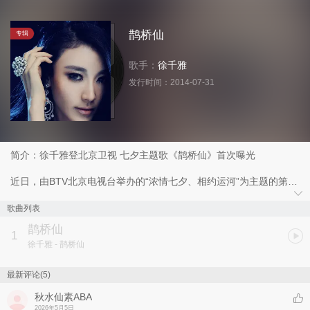
鹊桥仙
专辑
歌手：
徐千雅
发行时间：
2014-07-31
简介：徐千雅登北京卫视 七夕主题歌《鹊桥仙》首次曝光
近日，由BTV北京电视台举办的“浓情七夕、相约运河”为主题的第二
届七夕文化节在北京通州开幕。老艺术家蒋大为、李谷一、著名歌手
成方圆、毛宁、杨钰莹、陈明、影视剧演员张凯丽、张光北夫妇等众
歌曲列表
明星齐聚一堂为中国传统的七夕节日增添了一笔亮丽的风采。值得一
鹊桥仙
提的是，著名歌手徐千雅现场首唱本届七夕活动主题歌《鹊桥仙》，
1
徐千雅
- 鹊桥仙
为本次七夕文化节拉开了完美的序幕。
本届“北京七夕文化节”将举办 “七夕歌会”、“婚礼文化秀”、“鹊桥相
最新评论(5)
会”、“运河文化图片展”、“传统婚礼”、“经典评剧”、“特色民俗”等7个
秋水仙素ABA
板块，22项子活动。据歌会节目组介绍，为了继承与创新、而且更能
2026年5月5日