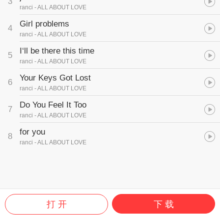
3
锁。你不需要活得太小心翼翼，不需要把所有的事情想得那么复杂。
ranci
- ALL ABOUT LOVE
少一些焦虑，多一些爱！大胆、不加思考地去爱吧！
Girl problems
4
如果你还在犹豫，这张专辑会告诉你——爱，不该是一个问号，而是
ranci
- ALL ABOUT LOVE
一个惊叹号！
I‘ll be there this time
5
ranci
- ALL ABOUT LOVE
Your Keys Got Lost
6
ranci
- ALL ABOUT LOVE
Do You Feel It Too
7
ranci
- ALL ABOUT LOVE
for you
8
ranci
- ALL ABOUT LOVE
打 开
下 载