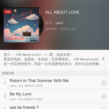
ALL ABOUT LOVE
专辑
歌手：
ranci
发行时间：
2025-01-28
简介：《All About Love》——爱，就是全部！
爱是炽热的、温柔的、未知的，也是勇敢的。《All About Love》 不
是一封迟来的情书，而是一次充满激情的告白，是对过去的和解，对
未来的期待，更是对当下的珍惜。
歌曲列表
我们曾在爱里受过伤，也在爱里找到希望。我们曾对未来不安，也在
Return to That Summer With Me
某个不经意的瞬间，因为一个眼神、一句温柔的话语，感受到世界的
1
ranci
- ALL ABOUT LOVE
美好。这张专辑是给所有仍然相信爱，或者正在学着重新相信爱的
人。
Be My Love
2
ranci
- ALL ABOUT LOVE
这不是一张沉溺于过去的专辑，而是一封写给勇敢者的信。去爱吧，
去追逐吧！世界没有想象中那么糟糕，过去的遗憾不该成为前行的枷
just be friends？