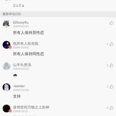
星辰也为你而熠熠生辉。
𝚂𝚘𝚏𝚊
作词：Bob Hou/Layzzz
最新评论(19)
作曲：Bob Hou
编曲：HPEIRTAZ/Bob Hou/Settled Edge/Amo Nova/Tribbec
ii2busy4u
演唱：Ari/Layzzz/Bob Hou
2026年5月15日
母带：EXCILLEX
所有人保持异性恋
封面设计：C1-02
Released by: PHONO MUSIC
电所有人前劣线
1
2024 ALL RIGHTS
2026年4月26日
RESERVED
所有人保持同性恋
山羊头煲汤
1
2026年3月11日
🌧️
-lwinter
1
2026年2月15日
支持
凌驾世间万物之上的神
2
2026年2月2日