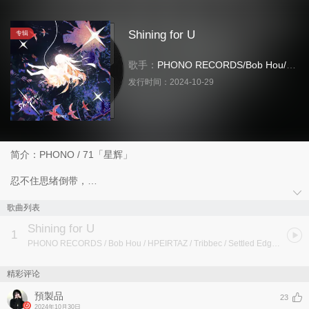
Shining for U
专辑
歌手：
PHONO RECORDS
/
Bob Hou
/
HPE
发行时间：
2024-10-29
简介：PHONO / 71「星辉」
忍不住思绪倒带，
回到那“也许只是朋友”的日子。
那么多未完成的故事，
歌曲列表
我却无声被留在原地，毫无解释。
Shining for U
1
PHONO RECORDS / Bob Hou / HPEIRTAZ / Tribbec / Settled Edge / Layzzz / Amo Nova / 預製品
带我远去，
去往我们彼此闪耀的地方，
在那里，节奏为我们引路。
精彩评论
只要紧握我的手，
預製品
让我们追逐这漫漫长夜，
23
2024年10月30日