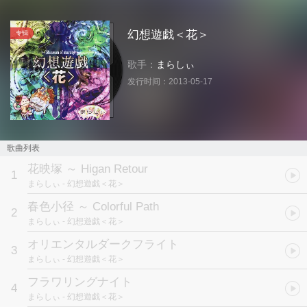
幻想遊戯＜花＞
专辑
歌手：
まらしぃ
发行时间：
2013-05-17
歌曲列表
花映塚 ～ Higan Retour
1
まらしぃ
- 幻想遊戯＜花＞
春色小径 ～ Colorful Path
2
まらしぃ
- 幻想遊戯＜花＞
オリエンタルダークフライト
3
まらしぃ
- 幻想遊戯＜花＞
フラワリングナイト
4
まらしぃ
- 幻想遊戯＜花＞