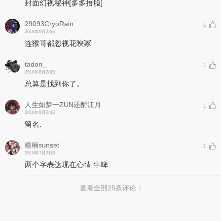
封面幻视秘神
[多多捂脸]
29093CryoRain
1
2018年9月23日
连猴哥都忽视花映冢
tadori_
1
2018年8月28日
总算是找到你了。
人生如梦一ZUN还酹江月
1
2018年8月24日
留名.
瞳楠sunset
1
2018年7月31日
两个字表达现在心情 牛啤
查看全部
25
条评论