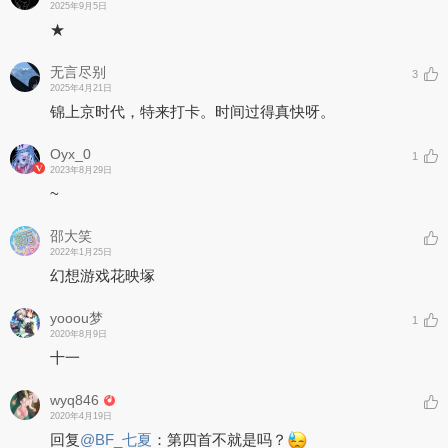
2025年9月5日
★
无言尽别
3
2025年4月21日
锦上京时代，特来打卡。时间过得真快呀。
Oyx_0
1
2023年8月29日
~
邵大笑
2022年1月25日
幻想游戏花映塚
yooou梦
1
2020年8月9日
十一
wyq846
2020年4月19日
回复
@
BF_七夏
：
第四首不就是吗？