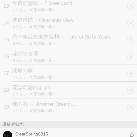
今昔幻想郷 ~ Flower Land
13
まらしぃ
- 幻想遊戯＜花＞
彼岸帰航 ~ Riverside View
14
まらしぃ
- 幻想遊戯＜花＞
六十年目の東方裁判 ～ Fate of Sixty Years
15
まらしぃ
- 幻想遊戯＜花＞
花の映る塚
16
まらしぃ
- 幻想遊戯＜花＞
此岸の塚
17
まらしぃ
- 幻想遊戯＜花＞
花は幻想のままに
18
まらしぃ
- 幻想遊戯＜花＞
魂の花 ～ Another Dream...
19
まらしぃ
- 幻想遊戯＜花＞
最新评论(25)
ClearSpring0315