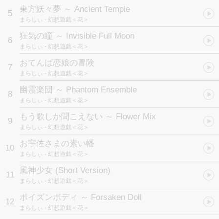
東方妖々夢 ～ Ancient Temple
5
まらしぃ
- 幻想遊戯＜花＞
狂気の瞳 ～ Invisible Full Moon
6
まらしぃ
- 幻想遊戯＜花＞
おてんば恋娘の冒険
7
まらしぃ
- 幻想遊戯＜花＞
幽霊楽団 ～ Phantom Ensemble
8
まらしぃ
- 幻想遊戯＜花＞
もう歌しか聞こえない ～ Flower Mix
9
まらしぃ
- 幻想遊戯＜花＞
お宇佐さまの素い幡
10
まらしぃ
- 幻想遊戯＜花＞
風神少女 (Short Version)
11
まらしぃ
- 幻想遊戯＜花＞
ポイズンボディ ～ Forsaken Doll
12
まらしぃ
- 幻想遊戯＜花＞