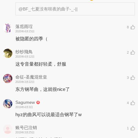
@BF_七夏
没有咲夜的曲子-_-||
落卮雨珵
8
2020年4月15日
被隐匿的四季（
纱纱飛鳥
2
2020年4月12日
这专音量都好轻柔，舒服
命征-圣魔混世皇
3
2020年3月22日
东方钢琴曲，这就很nice了
Sagumew
4
2019年4月3日
hyz的曲风可以说最适合钢琴了w
账号已注销
1
2019年3月25日