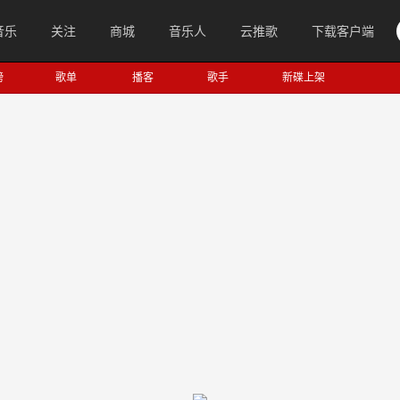
音乐
关注
商城
音乐人
云推歌
下载客户端
榜
歌单
播客
歌手
新碟上架