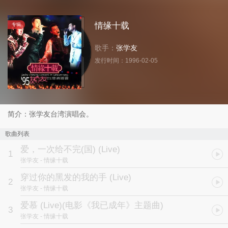
情缘十载
专辑
歌手：
张学友
发行时间：
1996-02-05
简介：张学友台湾演唱会。
歌曲列表
爱，一次给不完(国) (Live)
1
张学友
- 情缘十载
穿过你的黑发的我的手 (Live)
2
张学友
- 情缘十载
爱慕 (Live)
(电影《我已成年》主题曲)
3
张学友
- 情缘十载