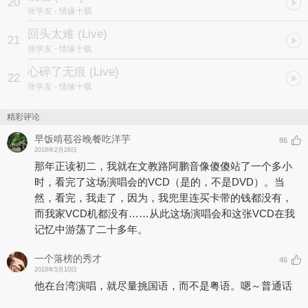
20
张学友
- 情缘十载
回头太难 (Live)
21
张学友
- 情缘十载
心碎了无痕 (Live)
22
张学友
- 情缘十载
精彩评论
早饭啃苞谷晚餐吃洋芋
86
2018年2月28日
那年正读初二，我就在文教路阿鹏音像傻傻站了一个多小
时，看完了这场演唱会的VCD（是的，不是DVD）。当
然，看完，我走了，因为，我兜里连买卡带的钱都没有，
而我家VCD机都没有……从此这场演唱会和这张VCD在我
记忆中游荡了二十多年。
一个落榜的秀才
46
2018年5月10日
他在台湾演唱，就尽量挑国语，而不是粤语。嗯～普通话