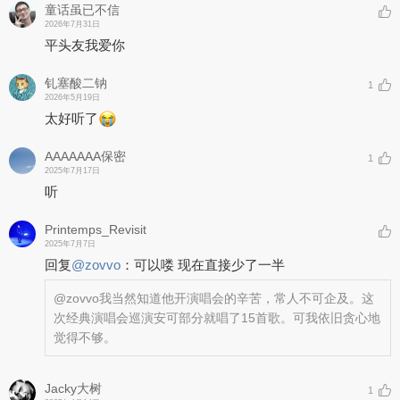
童话虽已不信
2026年7月31日
平头友我爱你
钆塞酸二钠
1
2026年5月19日
太好听了
AAAAAAA保密
1
2025年7月17日
听
Printemps_Revisit
2025年7月7日
回复
@
zovvo
：
可以喽 现在直接少了一半
@zovvo
我当然知道他开演唱会的辛苦，常人不可企及。这
次经典演唱会巡演安可部分就唱了15首歌。可我依旧贪心地
觉得不够。
Jacky大树
1