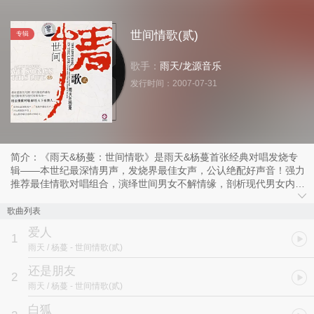
世间情歌(贰)
专辑
歌手：
雨天
/
龙源音乐
发行时间：
2007-07-31
简介：《雨天&杨蔓：世间情歌》是雨天&杨蔓首张经典对唱发烧专
辑——本世纪最深情男声，发烧界最佳女声，公认绝配好声音！强力
推荐最佳情歌对唱组合，演绎世间男女不解情缘，剖析现代男女内心
告白，绝世情歌对唱，献给天下有情人……
歌曲列表
爱人
1
雨天 / 杨蔓
- 世间情歌(贰)
雨天&杨蔓首张经典对唱发烧专辑，爱情无法倒带，情歌演绎永
恒。
还是朋友
2
雨天 / 杨蔓
- 世间情歌(贰)
白狐