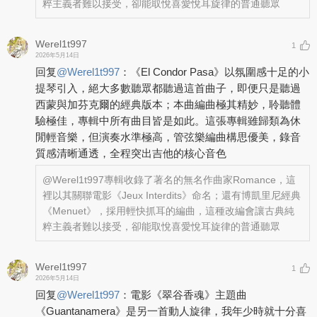
粹主義者難以接受，卻能取悅喜愛悅耳旋律的普通聽眾
Werel1t997
1
2026年5月14日
回复
@
Werel1t997
：
《El Condor Pasa》以氛圍感十足的小
提琴引入，絕大多數聽眾都聽過這首曲子，即便只是聽過
西蒙與加芬克爾的經典版本；本曲編曲極其精妙，聆聽體
驗極佳，專輯中所有曲目皆是如此。這張專輯雖歸類為休
閒輕音樂，但演奏水準極高，管弦樂編曲構思優美，錄音
質感清晰通透，全程突出吉他的核心音色
@Werel1t997
專輯收錄了著名的無名作曲家Romance，這
裡以其關聯電影《Jeux Interdits》命名；還有博凱里尼經典
《Menuet》，採用輕快抓耳的編曲，這種改編會讓古典純
粹主義者難以接受，卻能取悅喜愛悅耳旋律的普通聽眾
Werel1t997
1
2026年5月14日
回复
@
Werel1t997
：
電影《翠谷香魂》主題曲
《Guantanamera》是另一首動人旋律，我年少時就十分喜