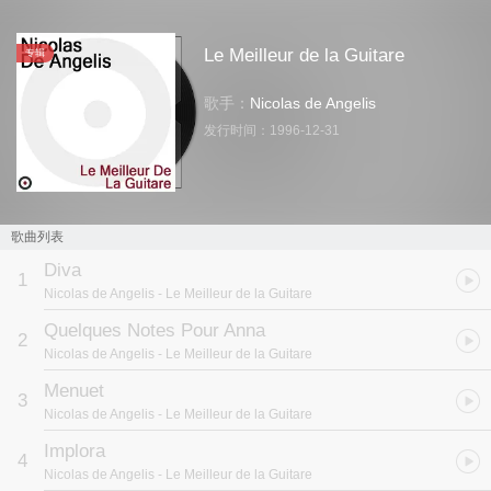
Le Meilleur de la Guitare
专辑
歌手：
Nicolas de Angelis
发行时间：
1996-12-31
歌曲列表
Diva
1
Nicolas de Angelis
- Le Meilleur de la Guitare
Quelques Notes Pour Anna
2
Nicolas de Angelis
- Le Meilleur de la Guitare
Menuet
3
Nicolas de Angelis
- Le Meilleur de la Guitare
Implora
4
Nicolas de Angelis
- Le Meilleur de la Guitare