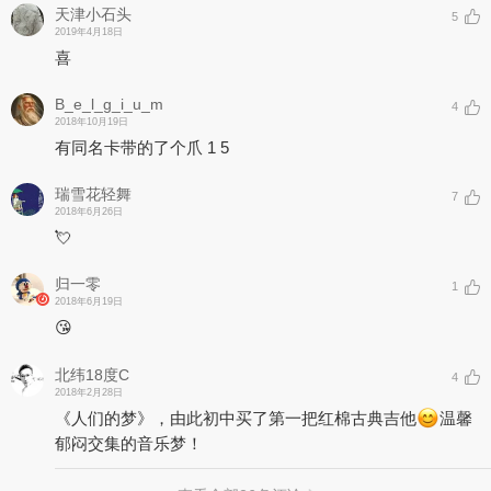
天津小石头
5
2019年4月18日
喜
B_e_l_g_i_u_m
4
2018年10月19日
有同名卡带的了个爪 1 5
瑞雪花轻舞
7
2018年6月26日
💘
归一零
1
2018年6月19日
😘
北纬18度C
4
2018年2月28日
《人们的梦》，由此初中买了第一把红棉古典吉他
温馨
郁闷交集的音乐梦！