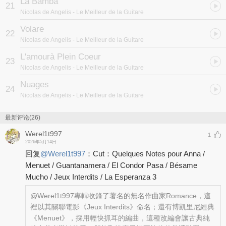
La Bamba
21
Nicolas de Angelis
- Le Meilleur de la Guitare
Volare
22
Nicolas de Angelis
- Le Meilleur de la Guitare
L'amourà Plein Coeur
23
Nicolas de Angelis
- Le Meilleur de la Guitare
Nuages
24
Nicolas de Angelis
- Le Meilleur de la Guitare
最新评论(26)
Werel1t997
1
2026年5月14日
回复
@
Werel1t997
：
Cut：Quelques Notes pour Anna /
Menuet / Guantanamera / El Condor Pasa / Bésame
Mucho / Jeux Interdits / La Esperanza 3
@Werel1t997
專輯收錄了著名的無名作曲家Romance，這
裡以其關聯電影《Jeux Interdits》命名；還有博凱里尼經典
《Menuet》，採用輕快抓耳的編曲，這種改編會讓古典純