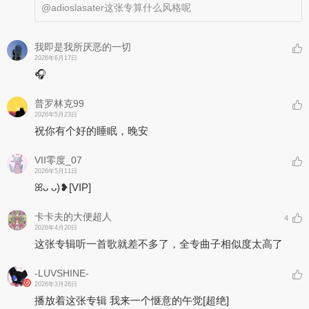
@adioslasater
这张专算什么风格呢
我即是我所厌恶的一切
2026年6月17日
🎧
普罗林克99
2026年5月23日
祝你有个好的睡眠，晚安
VII零度_07
2026年5月11日
ꕤᴗ ᴗ)❥
[VIP]
卡卡夫的大便超人
4
2026年4月20日
这张专辑听一首歌就差不多了，全专曲子相似度太高了
-LUVSHINE-
2026年3月26日
播放着这张专辑 我来一个惬意的午觉
[超绝]