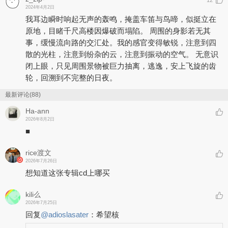
12
2024年4月2日
我耳边瞬时响起无声的轰鸣，掩盖车笛与鸟啼，似挺立在
原地，目睹千尺高楼因爆破而塌陷。 周围的身影若无其
事，缓慢流向路的交汇处。我的感官变得敏锐，注意到四
散的光柱，注意到纷杂的云，注意到振动的空气。 无意识
闭上眼，只见周围景物被巨力抽离，逃逸，安上飞旋的齿
轮，回溯到不完整的日夜。
最新评论(88)
Ha-ann
2026年8月2日
■
rice渡文
2026年7月26日
想知道这张专辑cd上哪买
kili么
2026年7月25日
回复
@
adioslasater
：
希望核