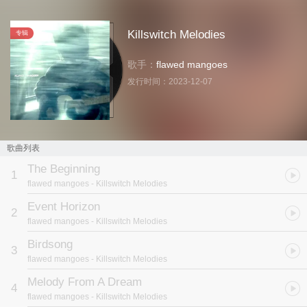
Killswitch Melodies
专辑
歌手：
flawed mangoes
发行时间：
2023-12-07
歌曲列表
The Beginning
1
flawed mangoes
- Killswitch Melodies
Event Horizon
2
flawed mangoes
- Killswitch Melodies
Birdsong
3
flawed mangoes
- Killswitch Melodies
Melody From A Dream
4
flawed mangoes
- Killswitch Melodies