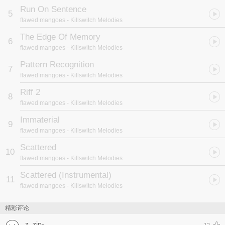
Run On Sentence
5
flawed mangoes
- Killswitch Melodies
The Edge Of Memory
6
flawed mangoes
- Killswitch Melodies
Pattern Recognition
7
flawed mangoes
- Killswitch Melodies
Riff 2
8
flawed mangoes
- Killswitch Melodies
Immaterial
9
flawed mangoes
- Killswitch Melodies
Scattered
10
flawed mangoes
- Killswitch Melodies
Scattered (Instrumental)
11
flawed mangoes
- Killswitch Melodies
精彩评论
z_zip-