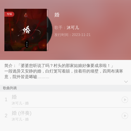
婚
专辑
歌手：
沐可儿
发行时间：
2023-11-21
简介：「婆婆您听说了吗？村头的那家姑娘好像要成亲啦！」
一段诡异又安静的婚，白灯笼写着囍，挂着符的墙壁，四周布满寒
意，院外皆是唏嘘……
到底发生了什么？
沐可儿最新单曲《婚》，欢迎聆听！
歌曲列表
婚
1
沐可儿
- 婚
婚 (伴奏)
2
沐可儿
- 婚