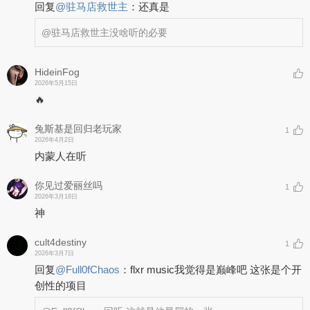
回复
@
驻马店救世主
：
还真是
@驻马店救世主
没啥听的必要
HideinFog
2026年5月15日
🔥
兔斯基是回归老玩家
1
2026年4月2日
内蒙人在听
你见过爱丽丝吗
1
2026年3月18日
神
cult4destiny
1
2026年3月7日
回复
@
Full0fChaos
：
flxr music我觉得是巅峰吧 这张是个开
创性的项目