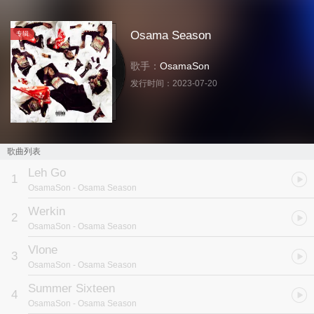
Osama Season
专辑
歌手：
OsamaSon
发行时间：
2023-07-20
歌曲列表
Leh Go
1
OsamaSon
- Osama Season
Werkin
2
OsamaSon
- Osama Season
Vlone
3
OsamaSon
- Osama Season
Summer Sixteen
4
OsamaSon
- Osama Season