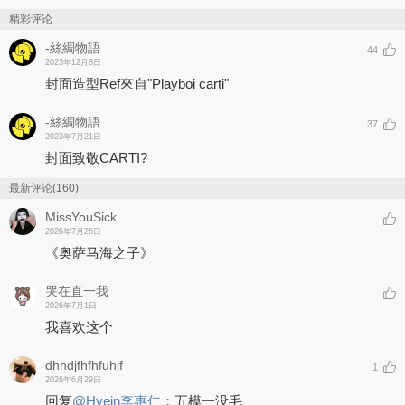
精彩评论
-絲綢物語
44
2023年12月8日
封面造型Ref來自"Playboi carti"
-絲綢物語
37
2023年7月21日
封面致敬CARTI?
最新评论(160)
MissYouSick
2026年7月25日
《奥萨马海之子》
哭在直一我
2026年7月1日
我喜欢这个
dhhdjfhfhfuhjf
1
2026年6月29日
回复
@
Hyein李惠仁
：
五模一没毛