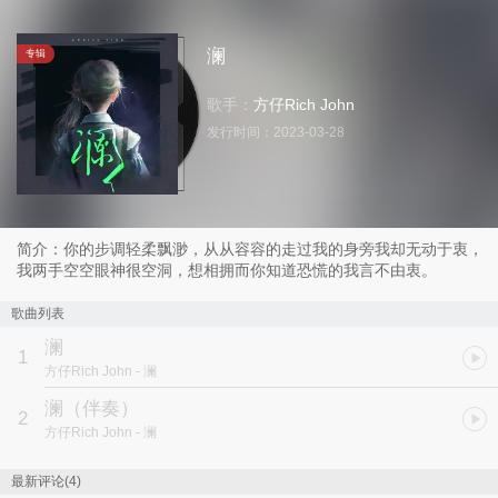
澜
专辑
歌手：
方仔Rich John
发行时间：
2023-03-28
简介：你的步调轻柔飘渺，从从容容的走过我的身旁我却无动于衷，
我两手空空眼神很空洞，想相拥而你知道恐慌的我言不由衷。
歌曲列表
澜
1
方仔Rich John
- 澜
澜（伴奏）
2
方仔Rich John
- 澜
最新评论(4)