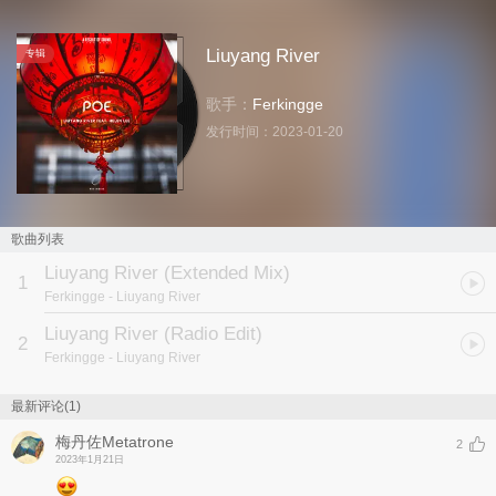
Liuyang River
专辑
歌手：
Ferkingge
发行时间：
2023-01-20
歌曲列表
Liuyang River (Extended Mix)
1
Ferkingge
- Liuyang River
Liuyang River (Radio Edit)
2
Ferkingge
- Liuyang River
最新评论(1)
梅丹佐Metatrone
2
2023年1月21日