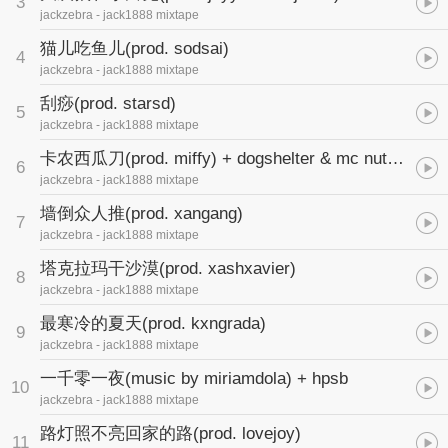
3
jackzebra
- jack1888 mixtape
猫儿吃鱼儿(prod. sodsai)
4
jackzebra
- jack1888 mixtape
刮痧(prod. starsd)
5
jackzebra
- jack1888 mixtape
卡农西瓜刀(prod. miffy) + dogshelter & mc nutsbag
6
jackzebra
- jack1888 mixtape
墙倒众人推(prod. xangang)
7
jackzebra
- jack1888 mixtape
塔克拉玛干沙漠(prod. xashxavier)
8
jackzebra
- jack1888 mixtape
最寒冷的夏天(prod. kxngrada)
9
jackzebra
- jack1888 mixtape
一千零一夜(music by miriamdola) + hpsb
10
jackzebra
- jack1888 mixtape
路灯照不亮回家的路(prod. lovejoy)
11