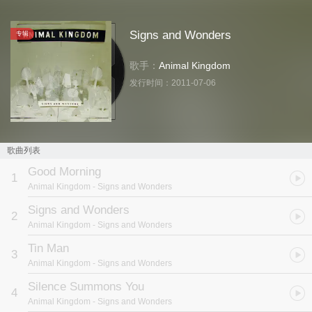
Signs and Wonders
专辑
歌手：
Animal Kingdom
发行时间：
2011-07-06
歌曲列表
Good Morning
1
Animal Kingdom
- Signs and Wonders
Signs and Wonders
2
Animal Kingdom
- Signs and Wonders
Tin Man
3
Animal Kingdom
- Signs and Wonders
Silence Summons You
4
Animal Kingdom
- Signs and Wonders