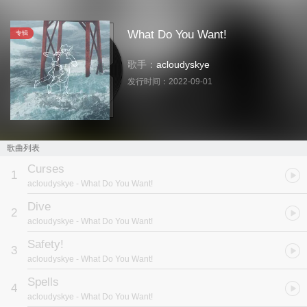
What Do You Want!
专辑
歌手：
acloudyskye
发行时间：
2022-09-01
歌曲列表
Curses
1
acloudyskye
- What Do You Want!
Dive
2
acloudyskye
- What Do You Want!
Safety!
3
acloudyskye
- What Do You Want!
Spells
4
acloudyskye
- What Do You Want!