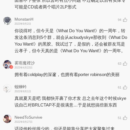
面塞不下整张 所以暂时有点小问题 不过确定以后有实体专
可能是CD或者两个唱片2LP形式
MonstanH
94
2023年9月2日
你说得对，但今天是《What Do You Want!》的一周年，转
发这条消息到5个群，就会从acloudyskye那收到《What Do
You Want!》的黑胶。我试过了，是假的，还会被群友骂是
云孝子，但今天真的是《What Do You Want!》的一周年。
雾雨魔裡沙
63
2023年4月22日
拥有着coldplay的深邃，也拥有着porter robinson的美丽
蚬蛳蚙
61
2022年9月1日
真就夏天是吧 我都快开裹了你才发 总之去年这个时候skye
说自己对BRLCTAP不是很满意…于是就想搞些新东西
NeedToSurvive
51
2022年9月27日
话说他粉丝很少的，但还是能靠分享把大家聚集过来