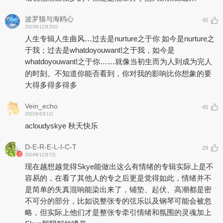
波罗猫与海鸥心
45
2023年12月20日
人生专辑人生曲风…过去是nurture之于你 如今是nurture之
于我；过去是whatdoyouwant!之于我，如今是
whatdoyouwant!之于你……就像当初生而为人到成为完人
的时刻。不知道你能否看到，你对我的影响比你想象的要
大得多得多得多
Vein_echo
45
2022年9月1日
acloudyskye 秋天快乐
D-E-R-E-L-I-C-T
29
2024年12月7日
现在越想越觉得Skye能做出这么有情绪的专辑实际上是不
容易的，在看了其他人的专之后更是觉得如此，情绪并不
是简单的失真混响能染出来了，铺垫、起伏、高潮都是密
不可分的部分，比如说整张专的弦乐以及钢琴可能会被忽
略，但实际上他们才是整张专牵引情绪和氛围的灵魂加上