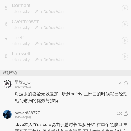
Dormant
5
acloudyskye
- What Do You Want!
Overthrower
6
acloudyskye
- What Do You Want!
Thief!
7
acloudyskye
- What Do You Want!
Farewell
8
acloudyskye
- What Do You Want!
精彩评论
星坟o_O
170
2022年9月1日
对这张的喜爱无以复加...听到safety!三部曲的时候就已经预
见到这张的优秀与独特
power888777
100
2022年9月6日
skye本人在discord说由于总时长40多分钟 在单个黑胶LP里