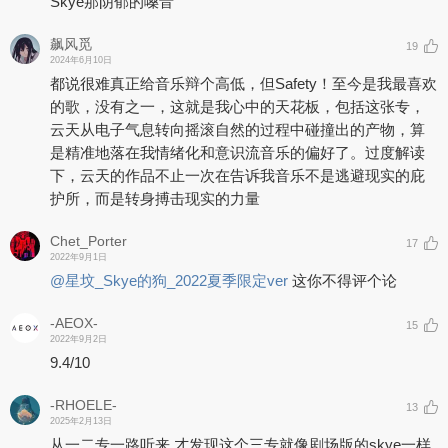
Skye那阴郁的嗓音
飙风觅
19
2024年6月10日
都说很难真正给音乐辩个高低，但Safety！至今是我最喜欢
的歌，没有之一，这就是我心中的天花板，包括这张专，
云天从电子气息转向摇滚自然的过程中碰撞出的产物，算
是精准地落在我情绪化和意识流音乐的偏好了。过度解读
下，云天的作品不止一次在告诉我音乐不是逃避现实的庇
护所，而是转身搏击现实的力量
Chet_Porter
17
2022年9月1日
@星坟_Skye的狗_2022夏季限定ver
这你不得评个论
-AEOX-
15
2022年9月2日
9.4/10
-RHOELE-
13
2025年2月13日
从一二专一路听来 才发现这个三专就像剧场版的skye一样