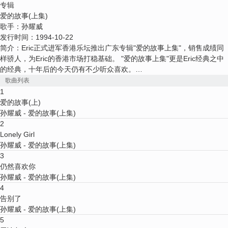
专辑
爱的故事(上集)
歌手：
孙耀威
发行时间：
1994-10-22
简介：Eric正式进军香港乐坛推出广东专辑"爱的故事上集"，销售成绩同
样骄人，为Eric的香港市场打稳基础。 "爱的故事上集"更是Eric经典之中
的经典，十年后的今天仍有不少听众喜欢。
歌曲列表
专辑曲目：
1
爱的故事(上)
01.爱的故事(上集)
孙耀威
- 爱的故事(上集)
2
02.Lonely Girl
Lonely Girl
孙耀威
- 爱的故事(上集)
03.仍然喜欢你
3
仍然喜欢你
04.告别了
孙耀威
- 爱的故事(上集)
4
05.无论怎么
告别了
孙耀威
- 爱的故事(上集)
06.一人一半
5