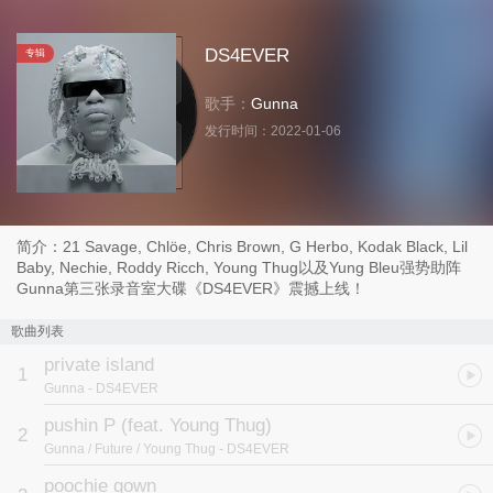
DS4EVER
专辑
歌手：
Gunna
发行时间：
2022-01-06
简介：21 Savage, Chlöe, Chris Brown, G Herbo, Kodak Black, Lil
Baby, Nechie, Roddy Ricch, Young Thug以及Yung Bleu强势助阵
Gunna第三张录音室大碟《DS4EVER》震撼上线！
歌曲列表
private island
1
Gunna
- DS4EVER
pushin P (feat. Young Thug)
2
Gunna / Future / Young Thug
- DS4EVER
poochie gown