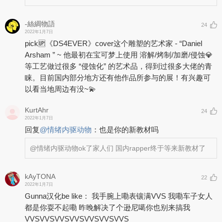
-絲綢物語
24
2022年1月7日
pick🆙《DS4EVER》cover这个雕塑的艺术家 - “Daniel
Arsham ​​” ~ 他最初在宝可梦上使用 溶解/烤制/加磨/侵蚀💎
等工艺做过很多 “侵蚀化” 的艺术品，得到过很多大佬的青
睐。目前国内部分地方还有他作品所参与的展！有兴趣可
以看当地周边有没~💫
KurtAhr
24
2022年1月7日
回复
@
情绪内驱动物
：
也是你的新教材吗
@情绪内驱动物
ok了家人们 国内rapper终于等来新教材了
kAyTONA
22
2022年1月7日
Gunna汉化be like： 我手腕上嘞表镶满VVS 我嘞车子女人
都是你耍不起嘞 昨晚解决了个逊尼噶你也别来搞我
VVSVVSVVSVVSVVSVVSVVS