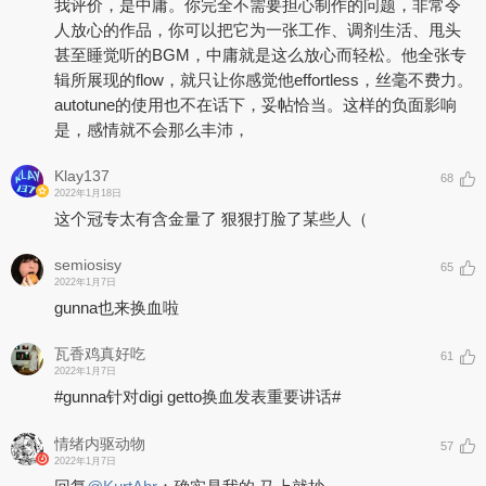
我评价，是中庸。你完全不需要担心制作的问题，非常令
人放心的作品，你可以把它为一张工作、调剂生活、甩头
甚至睡觉听的BGM，中庸就是这么放心而轻松。他全张专
辑所展现的flow，就只让你感觉他effortless，丝毫不费力。
autotune的使用也不在话下，妥帖恰当。这样的负面影响
是，感情就不会那么丰沛，
Klay137
68
2022年1月18日
这个冠专太有含金量了 狠狠打脸了某些人（
semiosisy
65
2022年1月7日
gunna也来换血啦
瓦香鸡真好吃
61
2022年1月7日
#gunna针对digi getto换血发表重要讲话#
情绪内驱动物
57
2022年1月7日