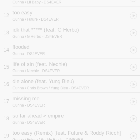
Gunna / Lil Baby
- DS4EVER
too easy
12
Gunna / Future
- DS4EVER
idk that ***** (feat. G Herbo)
13
Gunna / G Herbo
- DS4EVER
flooded
14
Gunna
- DS4EVER
life of sin (feat. Nechie)
15
Gunna / Nechie
- DS4EVER
die alone (feat. Yung Bleu)
16
Gunna / Chris Brown / Yung Bleu
- DS4EVER
missing me
17
Gunna
- DS4EVER
so far ahead > empire
18
Gunna
- DS4EVER
too easy (Remix) [feat. Future & Roddy Ricch]
19
Gunna / Future / Roddy Ricch
- DS4EVER