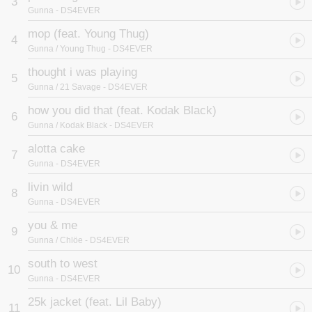
3
Gunna
- DS4EVER
mop (feat. Young Thug)
4
Gunna / Young Thug
- DS4EVER
thought i was playing
5
Gunna / 21 Savage
- DS4EVER
how you did that (feat. Kodak Black)
6
Gunna / Kodak Black
- DS4EVER
alotta cake
7
Gunna
- DS4EVER
livin wild
8
Gunna
- DS4EVER
you & me
9
Gunna / Chlöe
- DS4EVER
south to west
10
Gunna
- DS4EVER
25k jacket (feat. Lil Baby)
11