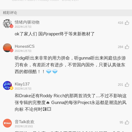
精彩评论
情绪内驱动物
416
2022年1月7日
ok了家人们 国内rapper终于等来新教材了
HonestiCS
284
2022年1月7日
听digi听出来非常的用力拼命，听gunna听出来闲庭信步游
刃有余，有差距才有进步，不管国内国外，只要认真做东
西的都很酷！！
Klay137
201
2022年1月7日
和Drake还有Roddy Ricch的那两首消失了…不过不影响这
张专辑的完整度🔥 Gunna的每张Project永远都是潮流的风
向标 不论何时💽💥
音Talk欢欢
95
2022年1月10日