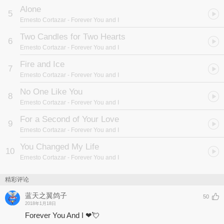
Alone
5
Ernesto Cortazar
- Forever You and I
Two Candles for Two Hearts
6
Ernesto Cortazar
- Forever You and I
Fire and Ice
7
Ernesto Cortazar
- Forever You and I
No One Like You
8
Ernesto Cortazar
- Forever You and I
For a Second of Your Love
9
Ernesto Cortazar
- Forever You and I
You Changed My Life
10
Ernesto Cortazar
- Forever You and I
精彩评论
蓝天之翼鸽子
50
2018年1月18日
Forever You And I ❤💘