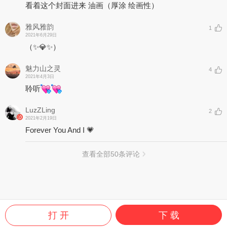
看着这个封面进来 油画（厚涂 绘画性）
雅风雅韵
1
2021年6月29日
（✨💎✨）
魅力山之灵
4
2021年4月3日
聆听
LuzZLing
2
2021年2月19日
Forever You And I 💗
查看全部
50
条评论
打 开
下 载