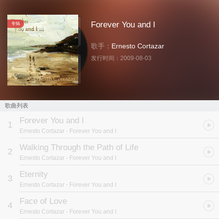
Forever You and I
专辑
歌手：
Ernesto Cortazar
发行时间：
2009-08-03
歌曲列表
Forever You and I
1
Ernesto Cortazar
- Forever You and I
Walking Through the Path of Life
2
Ernesto Cortazar
- Forever You and I
Eternity
3
Ernesto Cortazar
- Forever You and I
Face of Love
4
Ernesto Cortazar
- Forever You and I