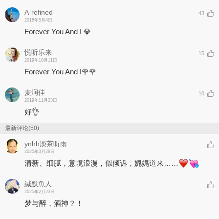
A-refined
43
2018年5月4日
Forever You And I 💎
悦听乐来
15
2019年10月11日
Forever You And I🌹🌹
麦润佳
10
2019年11月23日
好👌
最新评论(50)
ynhh淡茶听雨
2025年3月28日
清新、细腻，意境浪漫，似倾诉，娓娓道来……
緘默魚人
2025年2月23日
梦与醉，酒神？！