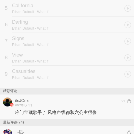
California
5
Ethan Dufault
- What If
Darling
6
Ethan Dufault
- What If
Signs
7
Ethan Dufault
- What If
View
8
Ethan Dufault
- What If
Casualties
9
Ethan Dufault
- What If
精彩评论
itsJCex
21
2022年5月3日
冷门宝藏歌手了 风格声线都和六公主很像
最新评论(74)
_-凪-_