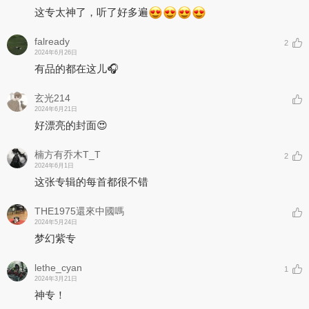
这专太神了，听了好多遍
falready
2
2024年6月26日
有品的都在这儿🎧
玄光214
2024年6月21日
好漂亮的封面😍
楠方有乔木T_T
2
2024年6月1日
这张专辑的每首都很不错
THE1975還來中國嗎
2024年5月24日
梦幻紫专
lethe_cyan
1
2024年3月21日
神专！