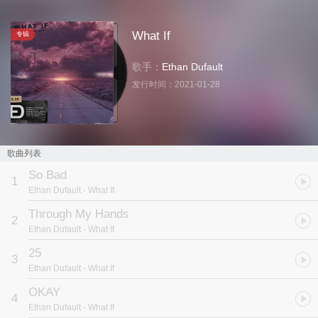
What If
专辑
歌手：
Ethan Dufault
发行时间：
2021-01-28
歌曲列表
So Bad
1
Ethan Dufault
- What If
Through My Hands
2
Ethan Dufault
- What If
25
3
Ethan Dufault
- What If
OKAY
4
Ethan Dufault
- What If