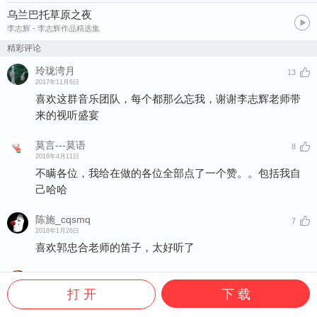
乌兰巴托草原之夜
李志辉
- 李志辉作品精选集
精彩评论
玲珑湾月
13
2017年11月6日
喜欢这群音乐团队，每个都那么忘我，谢谢李志辉老师带
来的视听盛宴
莫言---莫语
8
2018年4月11日
不瞒各位，我给在做的各位全部点了一个赞。。包括我自
己哈哈
陈施_cqsmq
7
2018年1月26日
喜欢郭忠合老师的笛子，太好听了
依云悦宇
7
2017年11月6日
打 开
下 载
白云蓝天高~草原花海茂~大师音乐妙~蒙族人民勤劳幸福场