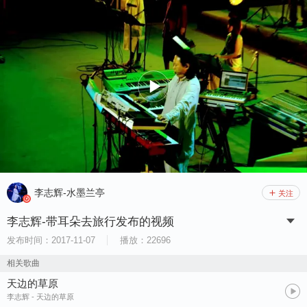
李志辉-水墨兰亭
关注
李志辉-带耳朵去旅行发布的视频
发布时间：
2017-11-07
播放：
22696
相关歌曲
天边的草原
李志辉
- 天边的草原