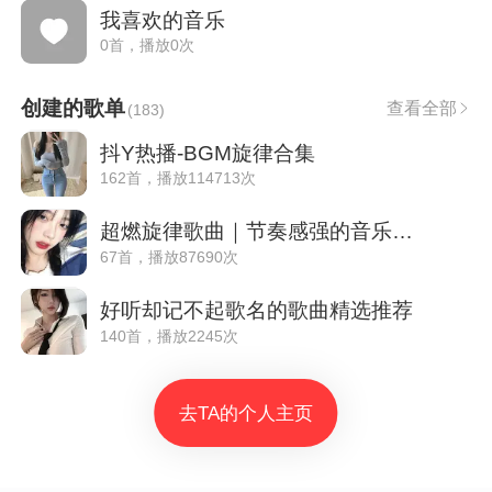
我喜欢的音乐
0首，播放0次
创建的歌单
查看全部
(
183
)
抖Y热播-BGM旋律合集
162首，播放114713次
超燃旋律歌曲｜节奏感强的音乐运动健身跑步
67首，播放87690次
好听却记不起歌名的歌曲精选推荐
140首，播放2245次
去TA的个人主页