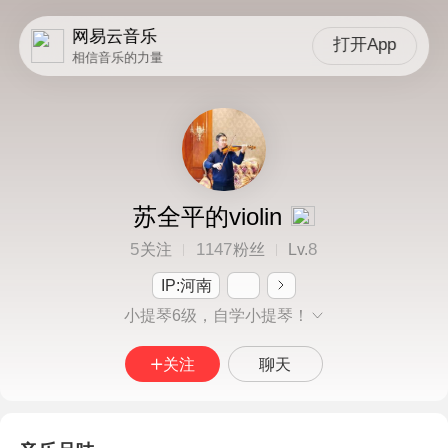
网易云音乐
打开App
相信音乐的力量
苏全平的violin
5
1147
8
关注
粉丝
Lv.
IP:河南
小提琴6级，自学小提琴！
关注
聊天