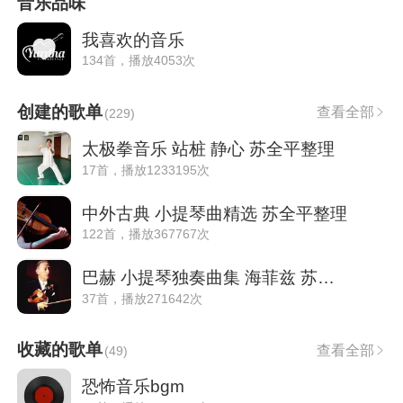
音乐品味
我喜欢的音乐
134首，播放4053次
创建的歌单
查看全部
(
229
)
太极拳音乐 站桩 静心 苏全平整理
17首，播放1233195次
中外古典 小提琴曲精选 苏全平整理
122首，播放367767次
巴赫 小提琴独奏曲集 海菲兹 苏全平整理
37首，播放271642次
收藏的歌单
查看全部
(
49
)
恐怖音乐bgm