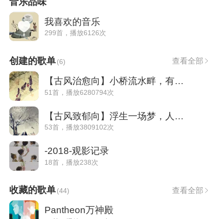
音乐品味
我喜欢的音乐
299首，播放6126次
创建的歌单
查看全部
(
6
)
【古风治愈向】小桥流水畔，有烟火人家
51首，播放6280794次
【古风致郁向】浮生一场梦，人间几度秋
53首，播放3809102次
-2018-观影记录
18首，播放238次
收藏的歌单
查看全部
(
44
)
Pantheon万神殿