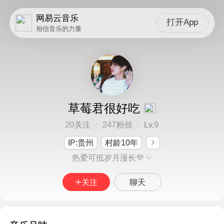
网易云音乐
打开App
相信音乐的力量
草莓君很好吃
20
247
9
关注
粉丝
Lv.
IP:贵州
村龄10年
热爱可抵岁月漫长💜
关注
聊天