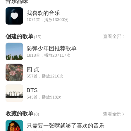
音乐品味
我喜欢的音乐
1071首，播放13300次
创建的歌单
查看全部
(
15
)
防弹少年团推荐歌单
1818首，播放207117次
四 点
657首，播放1216次
BTS
543首，播放918次
收藏的歌单
查看全部
(
8
)
只需要一张嘴就够了喜欢的音乐