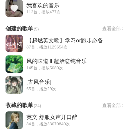
我喜欢的音乐
112首，播放477次
创建的歌单
查看全部
(
5
)
【超燃英文歌】学习or跑步必备
87首，播放1129654次
风的味道 ‖ 超治愈纯音乐
145首，播放5080次
[古风音乐]
65首，播放29次
收藏的歌单
查看全部
(
24
)
英文 舒服女声开口醉
84首，播放33670840次