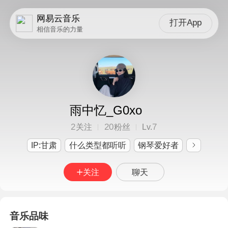
网易云音乐
打开App
相信音乐的力量
雨中忆_G0xo
2
20
7
关注
粉丝
Lv.
IP:甘肃
什么类型都听听
钢琴爱好者
关注
聊天
音乐品味