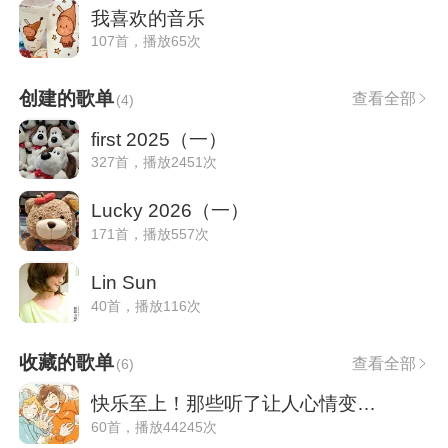
我喜欢的音乐
107首，播放65次
创建的歌单
查看全部
(
4
)
first 2025（一）
327首，播放2451次
Lucky 2026（一）
171首，播放557次
Lin Sun
40首，播放116次
收藏的歌单
查看全部
(
6
)
快乐至上！那些听了让人心情变好的歌~
60首，播放44245次