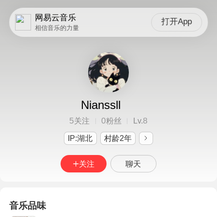
网易云音乐
打开App
相信音乐的力量
Nianssll
5
0
8
关注
粉丝
Lv.
IP:湖北
村龄2年
关注
聊天
音乐品味