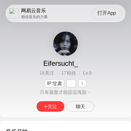
网易云音乐
打开App
相信音乐的力量
Eifersucht_
18
17
9
关注
粉丝
Lv.
IP:甘肃
只有最愛才能掂這塊面
关注
聊天