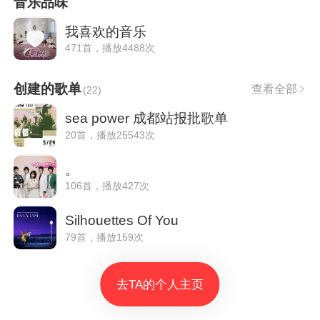
音乐品味
我喜欢的音乐
471首，播放4488次
创建的歌单
查看全部
(
22
)
sea power 成都站报批歌单
20首，播放25543次
。
106首，播放427次
Silhouettes Of You
79首，播放159次
去TA的个人主页