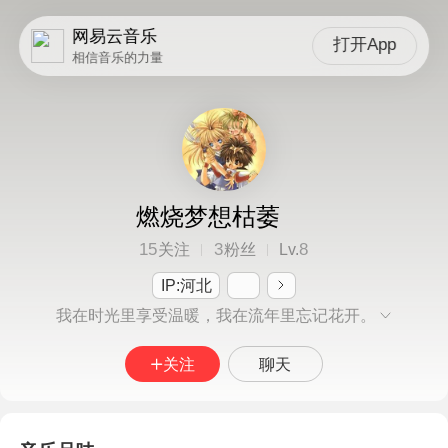
网易云音乐
打开App
相信音乐的力量
燃烧梦想枯萎
15
3
8
关注
粉丝
Lv.
IP:河北
我在时光里享受温暖，我在流年里忘记花开。
关注
聊天