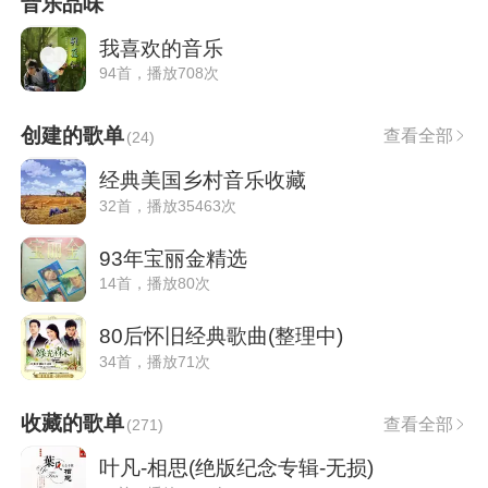
音乐品味
我喜欢的音乐
94首，播放708次
创建的歌单
查看全部
(
24
)
经典美国乡村音乐收藏
32首，播放35463次
93年宝丽金精选
14首，播放80次
80后怀旧经典歌曲(整理中)
34首，播放71次
收藏的歌单
查看全部
(
271
)
叶凡-相思(绝版纪念专辑-无损)