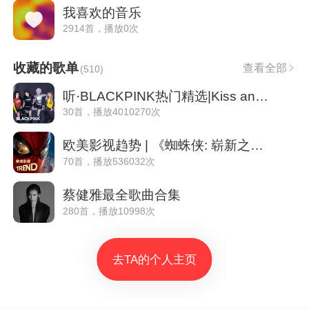
我喜欢的音乐
2914首，播放0次
收藏的歌单
查看全部
(
510
)
听·BLACKPINK热门精选|Kiss and Make Up
30首，播放4010270次
欧美影视趋势 | 《蜘蛛侠: 崭新之日》等热门欧美OST合集
70首，播放536032次
蔡健雅最全歌曲合集
280首，播放10998次
去TA的个人主页