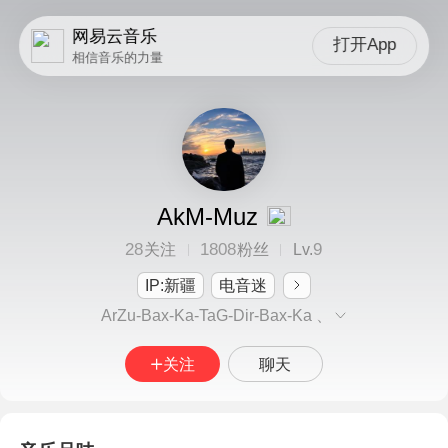
网易云音乐
打开App
相信音乐的力量
AkM-Muz
28
1808
9
关注
粉丝
Lv.
IP:新疆
电音迷
ArZu-Bax-Ka-TaG-Dir-Bax-Ka 、
关注
聊天