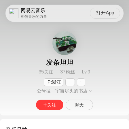
网易云音乐
打开App
相信音乐的力量
发条坦坦
35
37
9
关注
粉丝
Lv.
IP:浙江
公号搜：宇宙尽头的书店
关注
聊天