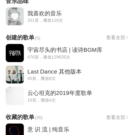
音乐品味
我喜欢的音乐
331首，播放116次
创建的歌单
查看全部
(
5
)
宇宙尽头的书店 | 读诗BGM库
476首，播放129635次
Last Dance 其他版本
40首，播放8次
云心坦克的2019年度歌单
10首，播放4次
收藏的歌单
查看全部
(
26
)
意 识 流 | 纯音乐