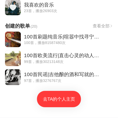
我喜欢的音乐
23首，播放26903次
创建的歌单
查看全部
(
20
)
100首刷题纯音乐|喧嚣中找寻宁静的片刻
100首，播放81587480次
100首欧美流行|直击心灵的动人旋律
99首，播放30213148次
100首民谣|吉他酿的酒和写就的故事
97首，播放3276767次
去TA的个人主页