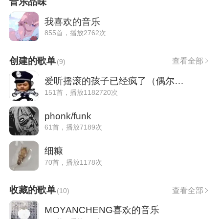
音乐品味
我喜欢的音乐
855首，播放2762次
创建的歌单
查看全部
(
9
)
爱听摇滚的孩子已经疯了（偶尔更新）
151首，播放1182720次
phonk/funk
61首，播放7189次
细糠
70首，播放1178次
收藏的歌单
查看全部
(
10
)
MOYANCHENG喜欢的音乐