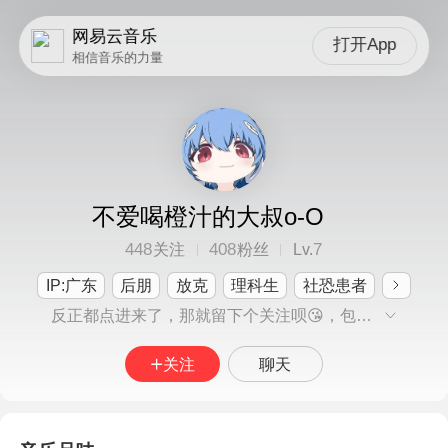
网易云音乐
打开App
相信音乐的力量
不爱喝橙汁的大叔o-O
448
408
7
关注
粉丝
Lv.
IP:广东
后朋
放克
理科生
社恐患者
反正都点进来了，那就留下个关注呗😘，包回关的🙃
关注
聊天