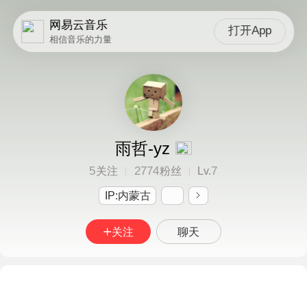
网易云音乐
打开App
相信音乐的力量
雨哲-yz
5
2774
7
关注
粉丝
Lv.
IP:内蒙古
关注
聊天