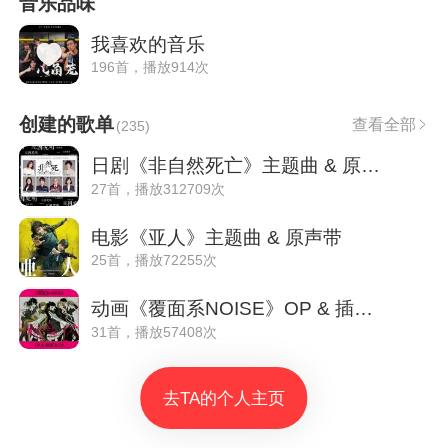
音乐品味
我喜欢的音乐
196首，播放914次
创建的歌单
查看全部
(
235
)
日剧《非自然死亡》主题曲 & 原声带
27首，播放312709次
电影《亚人》主题曲 & 原声带
25首，播放72255次
动画《覆面系NOISE》OP & 插曲 & ED★合集
31首，播放57408次
去TA的个人主页